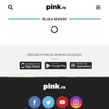
NASLOVNA
#Luka Malešić
VESTI
ZADRUGA
SHOWBIZ
PREUZMITE PINK.RS MOBILNU APLIKACIJU
HRONIKA
PINKOVE ZVEZDE
ODEON
SPORT