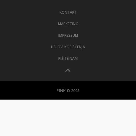
LIFESTYLE
KONTAKT
EXTRA
MARKETING
IMPRESSUM
USLOVI KORIŠĆENJA
PIŠITE NAM
PINK © 2025