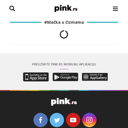
NASLOVNA
#Mačka u čizmama
VESTI
ZADRUGA
SHOWBIZ
PREUZMITE PINK.RS MOBILNU APLIKACIJU
HRONIKA
PINKOVE ZVEZDE
ODEON
SPORT