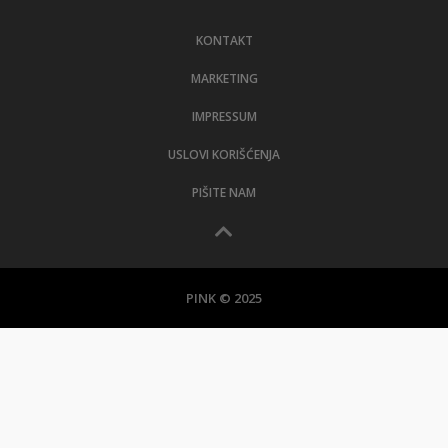
LIFESTYLE
KONTAKT
EXTRA
MARKETING
IMPRESSUM
USLOVI KORIŠĆENJA
PIŠITE NAM
PINK © 2025