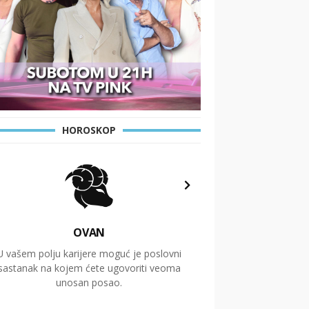
HOROSKOP
OVAN
U vašem polju karijere moguć je poslovni
Putovanja i čitav niz
sastanak na kojem ćete ugovoriti veoma
glavnu temu ovog 
unosan posao.
temelje dugoro