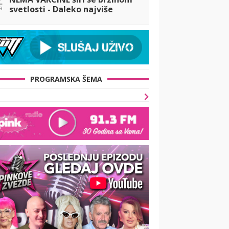
a
svetlosti - Daleko najviše
obolelih ima u KOMŠILUKU
PROGRAMSKA ŠEMA