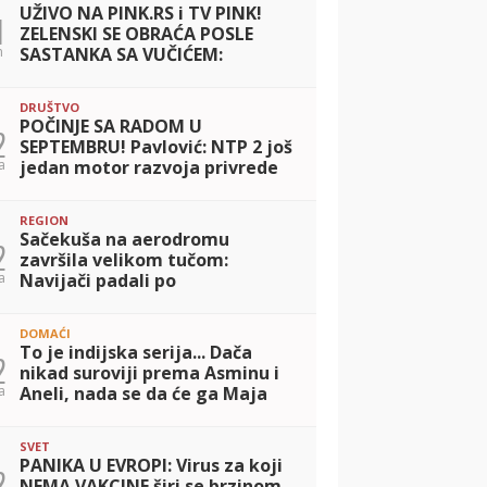
UŽIVO NA PINK.RS i TV PINK!
1
ZELENSKI SE OBRAĆA POSLE
n
SASTANKA SA VUČIĆEM:
Zahvalio se na poštovanju koje
je ukazano Ukrajini
DRUŠTVO
POČINJE SA RADOM U
2
SEPTEMBRU! Pavlović: NTP 2 još
a
jedan motor razvoja privrede
našeg grada
REGION
Sačekuša na aerodromu
2
završila velikom tučom:
a
Navijači padali po
automobilima
DOMAĆI
To je indijska serija... Dača
2
nikad suroviji prema Asminu i
a
Aneli, nada se da će ga Maja
DRESIRATI kao kuče, pa otkrio
da ga je Sofija otpratila sa In
SVET
PANIKA U EVROPI: Virus za koji
2
NEMA VAKCINE širi se brzinom