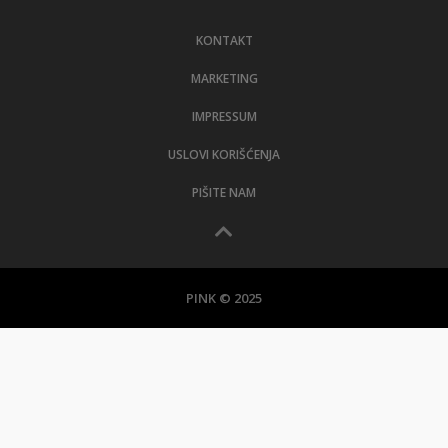
LIFESTYLE
KONTAKT
EXTRA
MARKETING
IMPRESSUM
USLOVI KORIŠĆENJA
PIŠITE NAM
PINK © 2025