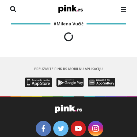
NASLOVNA
#Milena Vućić
VESTI
ZADRUGA
SHOWBIZ
PREUZMITE PINK.RS MOBILNU APLIKACIJU
HRONIKA
PINKOVE ZVEZDE
ODEON
SPORT