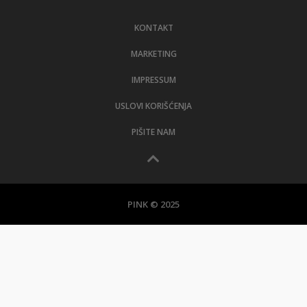
LIFESTYLE
KONTAKT
EXTRA
MARKETING
IMPRESSUM
USLOVI KORIŠĆENJA
PIŠITE NAM
PINK © 2025