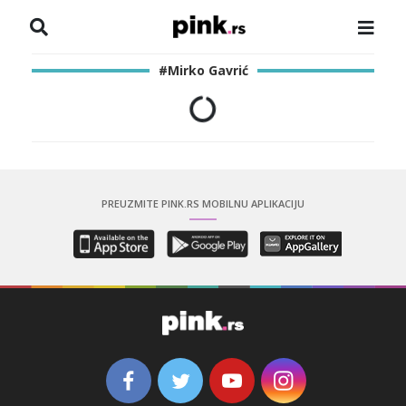
NASLOVNA
#Mirko Gavrić
VESTI
ZADRUGA
SHOWBIZ
PREUZMITE PINK.RS MOBILNU APLIKACIJU
HRONIKA
PINKOVE ZVEZDE
ODEON
SPORT