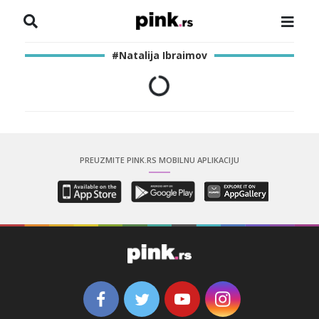
NASLOVNA
#Natalija Ibraimov
VESTI
ZADRUGA
SHOWBIZ
PREUZMITE PINK.RS MOBILNU APLIKACIJU
HRONIKA
PINKOVE ZVEZDE
ODEON
SPORT