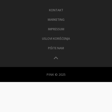
LIFESTYLE
KONTAKT
EXTRA
MARKETING
IMPRESSUM
USLOVI KORIŠĆENJA
PIŠITE NAM
PINK © 2025