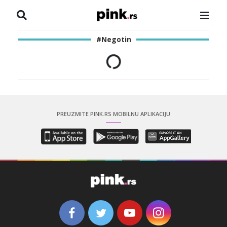
NASLOVNA
#Negotin
VESTI
ZADRUGA
SHOWBIZ
PREUZMITE PINK.RS MOBILNU APLIKACIJU
HRONIKA
PINKOVE ZVEZDE
ODEON
SPORT