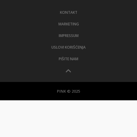
LIFESTYLE
KONTAKT
EXTRA
MARKETING
IMPRESSUM
USLOVI KORIŠĆENJA
PIŠITE NAM
PINK © 2025