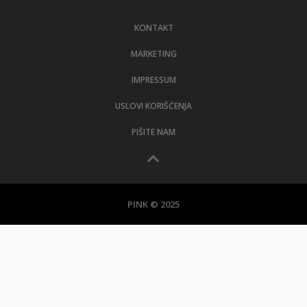
LIFESTYLE
KONTAKT
EXTRA
MARKETING
IMPRESSUM
USLOVI KORIŠĆENJA
PIŠITE NAM
PINK © 2025