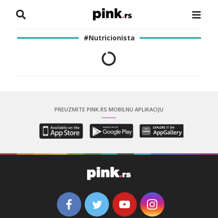
NASLOVNA
#Nutricionista
VESTI
ZADRUGA
SHOWBIZ
PREUZMITE PINK.RS MOBILNU APLIKACIJU
HRONIKA
PINKOVE ZVEZDE
ODEON
SPORT