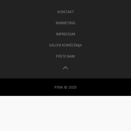
LIFESTYLE
KONTAKT
EXTRA
MARKETING
IMPRESSUM
USLOVI KORIŠĆENJA
PIŠITE NAM
PINK © 2025