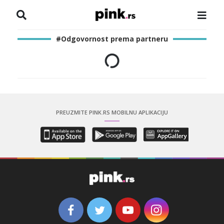
NASLOVNA
#Odgovornost prema partneru
VESTI
ZADRUGA
SHOWBIZ
PREUZMITE PINK.RS MOBILNU APLIKACIJU
HRONIKA
PINKOVE ZVEZDE
ODEON
SPORT