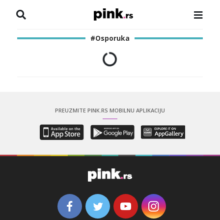
NASLOVNA
#Osporuka
VESTI
ZADRUGA
SHOWBIZ
PREUZMITE PINK.RS MOBILNU APLIKACIJU
HRONIKA
PINKOVE ZVEZDE
ODEON
SPORT