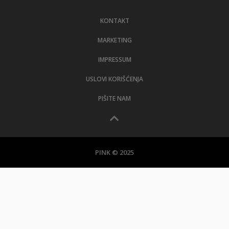
LIFESTYLE
KONTAKT
EXTRA
MARKETING
IMPRESSUM
USLOVI KORIŠĆENJA
PIŠITE NAM
PINK © 2025