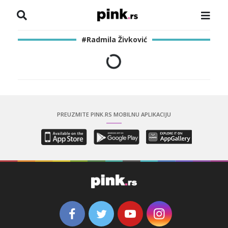
NASLOVNA
#Radmila Živković
VESTI
ZADRUGA
SHOWBIZ
PREUZMITE PINK.RS MOBILNU APLIKACIJU
HRONIKA
PINKOVE ZVEZDE
ODEON
SPORT