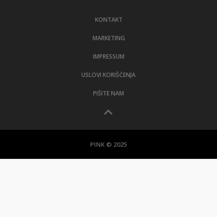
LIFESTYLE
KONTAKT
EXTRA
MARKETING
IMPRESSUM
USLOVI KORIŠĆENJA
PIŠITE NAM
PINK © 2025