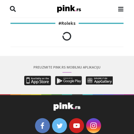
NASLOVNA
#Roleks
VESTI
ZADRUGA
SHOWBIZ
PREUZMITE PINK.RS MOBILNU APLIKACIJU
HRONIKA
PINKOVE ZVEZDE
ODEON
SPORT