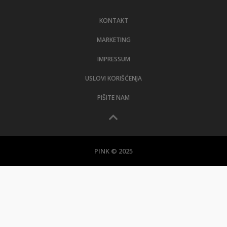
LIFESTYLE
KONTAKT
EXTRA
MARKETING
IMPRESSUM
USLOVI KORIŠĆENJA
PIŠITE NAM
PINK © 2025