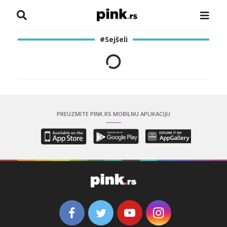
NASLOVNA
#Sejšeli
VESTI
ZADRUGA
SHOWBIZ
PREUZMITE PINK.RS MOBILNU APLIKACIJU
HRONIKA
PINKOVE ZVEZDE
ODEON
SPORT