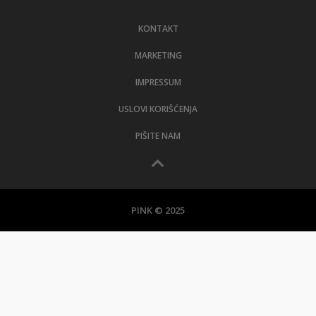
LIFESTYLE
KONTAKT
EXTRA
MARKETING
IMPRESSUM
USLOVI KORIŠĆENJA
PIŠITE NAM
PINK © 2025