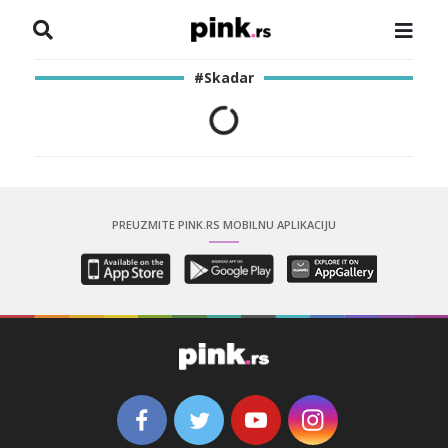
NASLOVNA
#Skadar
VESTI
ZADRUGA
SHOWBIZ
PREUZMITE PINK.RS MOBILNU APLIKACIJU
HRONIKA
PINKOVE ZVEZDE
ODEON
SPORT