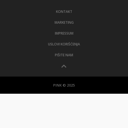
LIFESTYLE
KONTAKT
EXTRA
MARKETING
IMPRESSUM
USLOVI KORIŠĆENJA
PIŠITE NAM
PINK © 2025