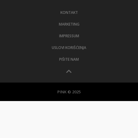
LIFESTYLE
KONTAKT
EXTRA
MARKETING
IMPRESSUM
USLOVI KORIŠĆENJA
PIŠITE NAM
PINK © 2025