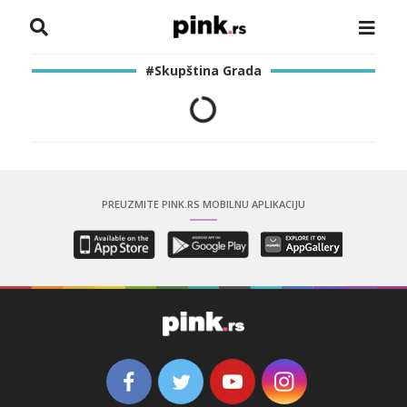
NASLOVNA
#Skupština Grada
VESTI
ZADRUGA
SHOWBIZ
PREUZMITE PINK.RS MOBILNU APLIKACIJU
HRONIKA
PINKOVE ZVEZDE
ODEON
SPORT