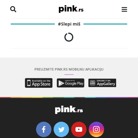
NASLOVNA
#Slepi miš
VESTI
ZADRUGA
SHOWBIZ
PREUZMITE PINK.RS MOBILNU APLIKACIJU
HRONIKA
PINKOVE ZVEZDE
ODEON
SPORT