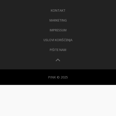
LIFESTYLE
KONTAKT
EXTRA
MARKETING
IMPRESSUM
USLOVI KORIŠĆENJA
PIŠITE NAM
PINK © 2025