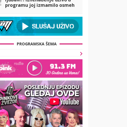
a
programu joj izmamilo osmeh
na licu, a evo šta je pisalo na
ceduljici koju je dobila! (VIDEO
PROGRAMSKA ŠEMA