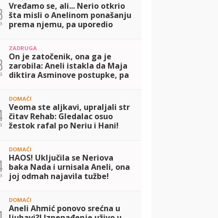
Vređamo se, ali... Nerio otkrio
3
šta misli o Anelinom ponašanju
a
prema njemu, pa uporedio
Ahmiće i Durdžiće! (VIDEO)
ZADRUGA
On je zatočenik, ona ga je
3
zarobila: Aneli istakla da Maja
a
diktira Asminove postupke, pa
iznela tvrdju da su ga se
prijatelji odrekli! (VIDEO)
DOMAĆI
Veoma ste aljkavi, upraljali str
4
čitav Rehab: Gledalac osuo
a
žestok rafal po Neriu i Hani!
(VIDEO)
DOMAĆI
HAOS! Uključila se Neriova
4
baka Nada i urnisala Aneli, ona
a
joj odmah najavila tužbe!
(VIDEO)
DOMAĆI
Aneli Ahmić ponovo srećna u
4
ljubavi?! Iznenađenje uživo u