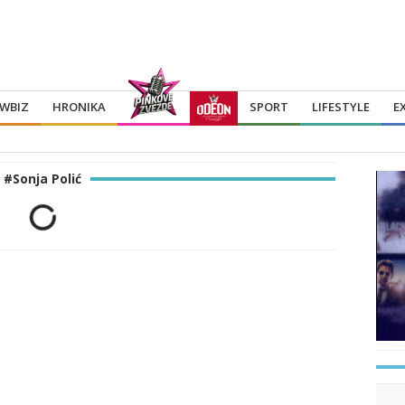
WBIZ
HRONIKA
SPORT
LIFESTYLE
E
#Sonja Polić