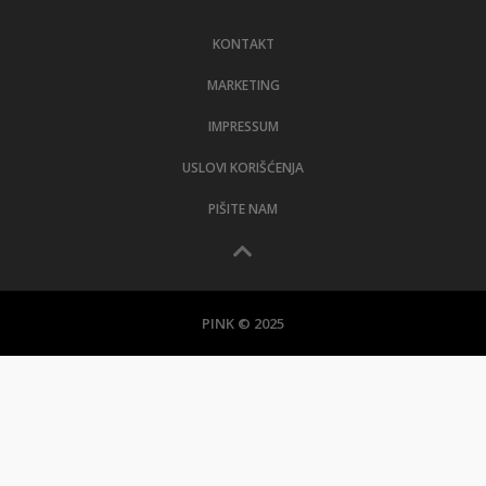
LIFESTYLE
KONTAKT
EXTRA
MARKETING
IMPRESSUM
USLOVI KORIŠĆENJA
PIŠITE NAM
PINK © 2025