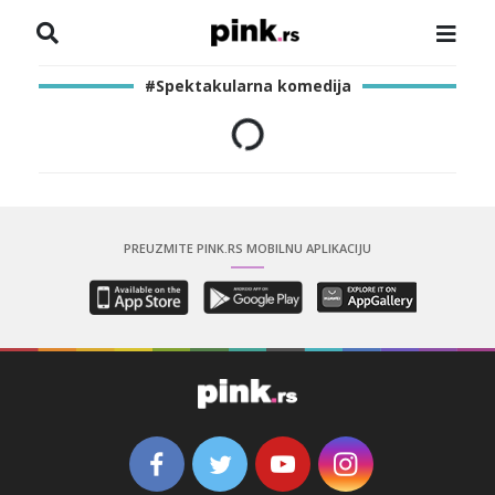
NASLOVNA
#Spektakularna komedija
VESTI
ZADRUGA
SHOWBIZ
PREUZMITE PINK.RS MOBILNU APLIKACIJU
HRONIKA
PINKOVE ZVEZDE
ODEON
SPORT