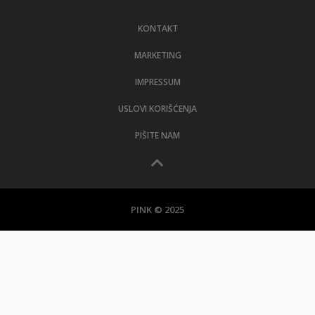
LIFESTYLE
KONTAKT
EXTRA
MARKETING
IMPRESSUM
USLOVI KORIŠĆENJA
PIŠITE NAM
PINK © 2025