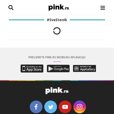
NASLOVNA
#Sveštenik
VESTI
ZADRUGA
SHOWBIZ
PREUZMITE PINK.RS MOBILNU APLIKACIJU
HRONIKA
PINKOVE ZVEZDE
ODEON
SPORT