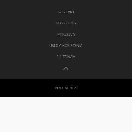
LIFESTYLE
KONTAKT
EXTRA
MARKETING
IMPRESSUM
USLOVI KORIŠĆENJA
PIŠITE NAM
PINK © 2025