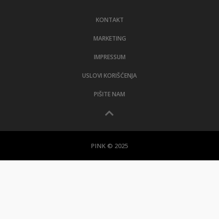
LIFESTYLE
KONTAKT
EXTRA
MARKETING
IMPRESSUM
USLOVI KORIŠĆENJA
PIŠITE NAM
PINK © 2025