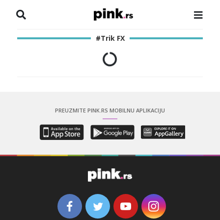
NASLOVNA
#Trik FX
VESTI
ZADRUGA
SHOWBIZ
PREUZMITE PINK.RS MOBILNU APLIKACIJU
HRONIKA
PINKOVE ZVEZDE
ODEON
SPORT