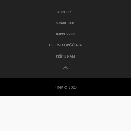
LIFESTYLE
KONTAKT
EXTRA
MARKETING
IMPRESSUM
USLOVI KORIŠĆENJA
PIŠITE NAM
PINK © 2025