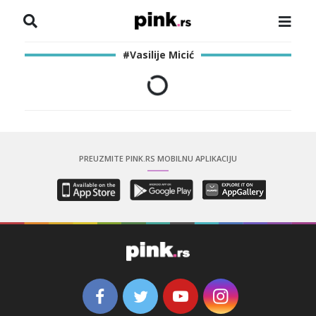
NASLOVNA
#Vasilije Micić
VESTI
ZADRUGA
SHOWBIZ
PREUZMITE PINK.RS MOBILNU APLIKACIJU
HRONIKA
PINKOVE ZVEZDE
ODEON
SPORT