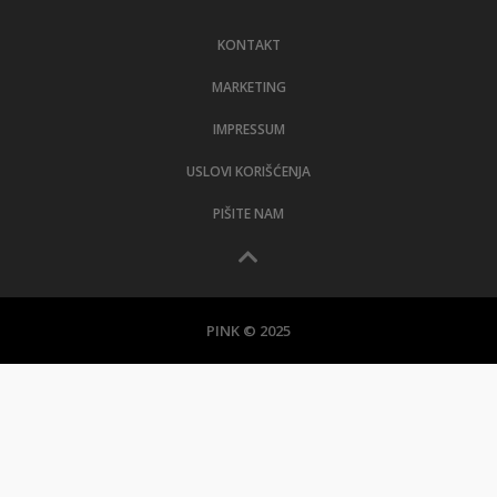
LIFESTYLE
KONTAKT
EXTRA
MARKETING
IMPRESSUM
USLOVI KORIŠĆENJA
PIŠITE NAM
PINK © 2025