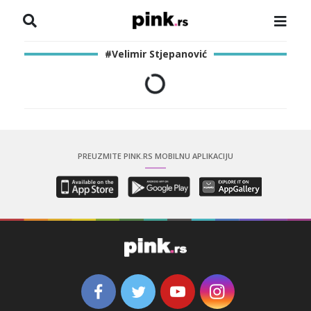
NASLOVNA
#Velimir Stjepanović
VESTI
ZADRUGA
SHOWBIZ
PREUZMITE PINK.RS MOBILNU APLIKACIJU
HRONIKA
PINKOVE ZVEZDE
ODEON
SPORT