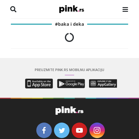
NASLOVNA
#baka i deka
VESTI
ZADRUGA
SHOWBIZ
PREUZMITE PINK.RS MOBILNU APLIKACIJU
HRONIKA
PINKOVE ZVEZDE
ODEON
SPORT