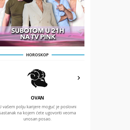
HOROSKOP
OVAN
U vašem polju karijere moguć je poslovni
Putovanja i čitav niz
sastanak na kojem ćete ugovoriti veoma
glavnu temu ovog 
unosan posao.
temelje dugoro