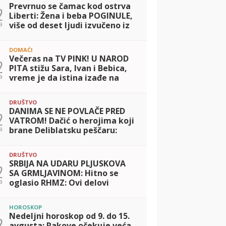
Prevrnuo se čamac kod ostrva
2
Liberti: Žena i beba POGINULE,
a
više od deset ljudi izvučeno iz
vode
DOMAĆI
Večeras na TV PINK! U NAROD
2
PITA stižu Sara, Ivan i Bebica,
a
vreme je da istina izađe na
videlo
DRUŠTVO
DANIMA SE NE POVLAČE PRED
2
VATROM! Dačić o herojima koji
a
brane Deliblatsku peščaru:
Umorni jesu, ali ne staju
DRUŠTVO
SRBIJA NA UDARU PLJUSKOVA
2
SA GRMLJAVINOM: Hitno se
a
oglasio RHMZ: Ovi delovi
zemlje najugroženiji!
HOROSKOP
Nedeljni horoskop od 9. do 15.
2
avgusta: Rakove očekuje veća