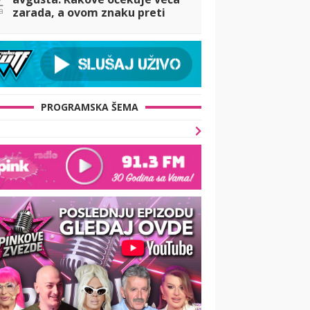
a
zarada, a ovom znaku preti
preljuba
PROGRAMSKA ŠEMA