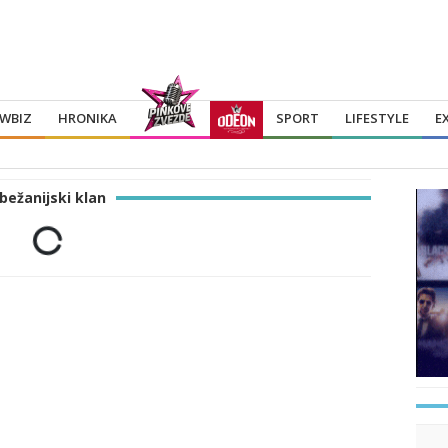
WBIZ
HRONIKA
SPORT
LIFESTYLE
E
bežanijski klan