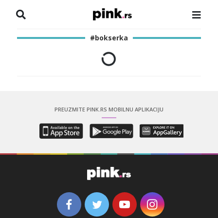
NASLOVNA
#bokserka
VESTI
ZADRUGA
SHOWBIZ
PREUZMITE PINK.RS MOBILNU APLIKACIJU
HRONIKA
PINKOVE ZVEZDE
ODEON
SPORT