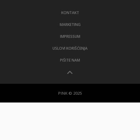
LIFESTYLE
KONTAKT
EXTRA
MARKETING
IMPRESSUM
USLOVI KORIŠĆENJA
PIŠITE NAM
PINK © 2025