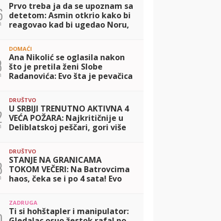
Prvo treba ja da se upoznam sa
6
detetom: Asmin otkrio kako bi
n
reagovao kad bi ugedao Noru,
pa se osvrnuo na svoj odnos sa
Aneli! (VIDEO)
DOMAĆI
Ana Nikolić se oglasila nakon
3
što je pretila ženi Slobe
n
Radanovića: Evo šta je pevačica
imala da poruči! (FOTO)
DRUŠTVO
U SRBIJI TRENUTNO AKTIVNA 4
2
VEĆA POŽARA: Najkritičnije u
n
Deliblatskoj peščari, gori više
od 700 hektara! Na terenu 484
pripadnika, gase i helikopteri
DRUŠTVO
STANJE NA GRANICAMA
3
TOKOM VEČERI: Na Batrovcima
n
haos, čeka se i po 4 sata! Evo
gde su manje gužve i kako da
izbegnete kolaps
ZADRUGA
Ti si hohštapler i manipulator:
0
Gledalac osuo žestok rafal po