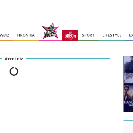
WBIZ
HRONIKA
SPORT
LIFESTYLE
E
#crni niz