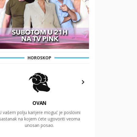
HOROSKOP
OVAN
U vašem polju karijere moguć je poslovni
Putovanja i čitav niz
sastanak na kojem ćete ugovoriti veoma
glavnu temu ovog 
unosan posao.
temelje dugoro