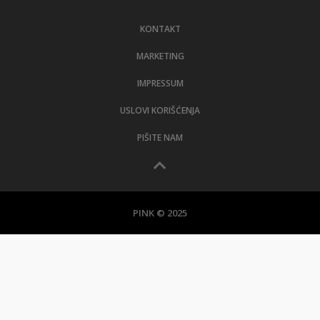
LIFESTYLE
KONTAKT
EXTRA
MARKETING
IMPRESSUM
USLOVI KORIŠĆENJA
PIŠITE NAM
PINK © 2025