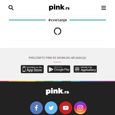
NASLOVNA
#cvetanje
VESTI
ZADRUGA
SHOWBIZ
PREUZMITE PINK.RS MOBILNU APLIKACIJU
HRONIKA
PINKOVE ZVEZDE
ODEON
SPORT