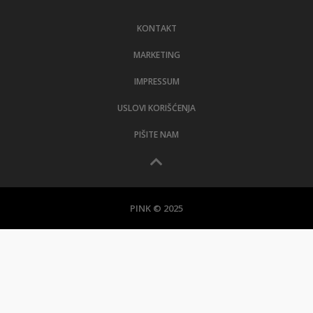
LIFESTYLE
KONTAKT
EXTRA
MARKETING
IMPRESSUM
USLOVI KORIŠĆENJA
PIŠITE NAM
PINK © 2025