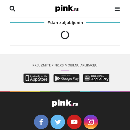
NASLOVNA
#dan zaljubljenih
VESTI
ZADRUGA
SHOWBIZ
PREUZMITE PINK.RS MOBILNU APLIKACIJU
HRONIKA
PINKOVE ZVEZDE
ODEON
SPORT