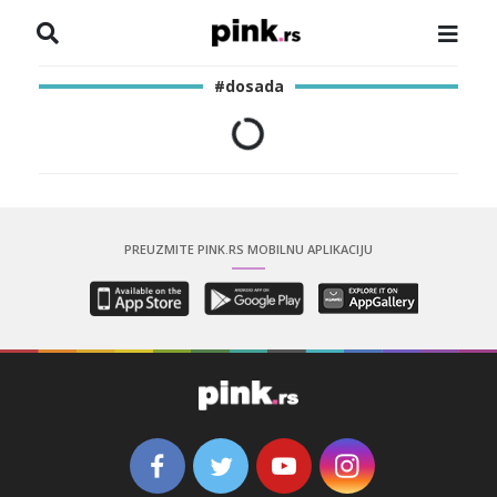
NASLOVNA
#dosada
VESTI
ZADRUGA
SHOWBIZ
PREUZMITE PINK.RS MOBILNU APLIKACIJU
HRONIKA
PINKOVE ZVEZDE
ODEON
SPORT