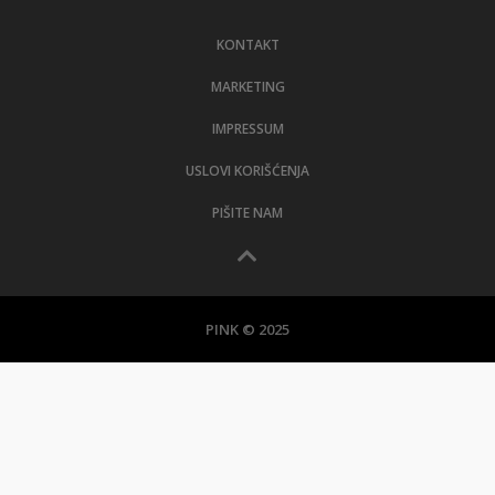
LIFESTYLE
KONTAKT
EXTRA
MARKETING
IMPRESSUM
USLOVI KORIŠĆENJA
PIŠITE NAM
PINK © 2025