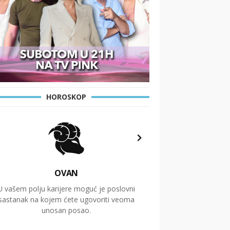
HOROSKOP
OVAN
U vašem polju karijere moguć je poslovni
Putovanja i čitav niz
sastanak na kojem ćete ugovoriti veoma
glavnu temu ovog 
unosan posao.
temelje dugoro