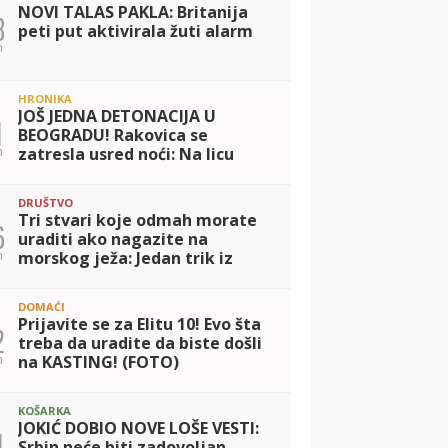
NOVI TALAS PAKLA: Britanija
8
peti put aktivirala žuti alarm
n
HRONIKA
JOŠ JEDNA DETONACIJA U
1
BEOGRADU! Rakovica se
n
zatresla usred noći: Na licu
mesta krater, policija traga za
počiniocem
DRUŠTVO
Tri stvari koje odmah morate
6
uraditi ako nagazite na
n
morskog ježa: Jedan trik iz
kuhinje spasava letovanje!
DOMAĆI
Prijavite se za Elitu 10! Evo šta
2
treba da uradite da biste došli
n
na KASTING! (FOTO)
KOŠARKA
JOKIĆ DOBIO NOVE LOŠE VESTI:
1
Srbin neće biti zadovoljan -