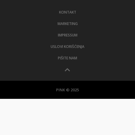
LIFESTYLE
KONTAKT
EXTRA
MARKETING
IMPRESSUM
USLOVI KORIŠĆENJA
PIŠITE NAM
PINK © 2025