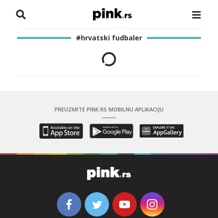
NASLOVNA
#hrvatski fudbaler
VESTI
ZADRUGA
SHOWBIZ
PREUZMITE PINK.RS MOBILNU APLIKACIJU
HRONIKA
PINKOVE ZVEZDE
ODEON
SPORT