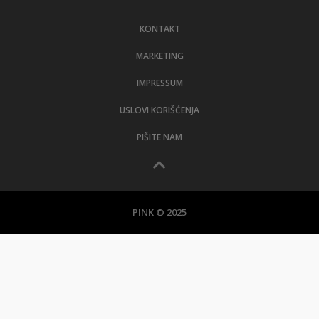
LIFESTYLE
KONTAKT
EXTRA
MARKETING
IMPRESSUM
USLOVI KORIŠĆENJA
PIŠITE NAM
PINK © 2025