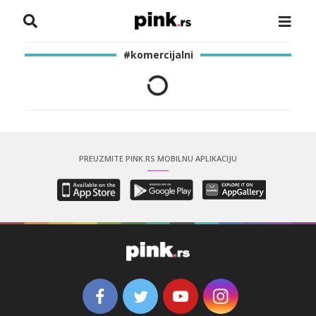
NASLOVNA
#komercijalni
VESTI
ZADRUGA
SHOWBIZ
PREUZMITE PINK.RS MOBILNU APLIKACIJU
HRONIKA
PINKOVE ZVEZDE
ODEON
SPORT