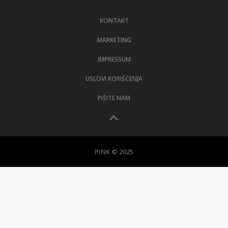
LIFESTYLE
KONTAKT
EXTRA
MARKETING
IMPRESSUM
USLOVI KORIŠĆENJA
PIŠITE NAM
PINK © 2025