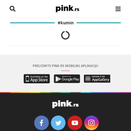
NASLOVNA
#kumin
VESTI
ZADRUGA
SHOWBIZ
PREUZMITE PINK.RS MOBILNU APLIKACIJU
HRONIKA
PINKOVE ZVEZDE
ODEON
SPORT