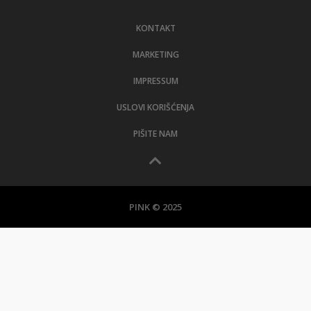
LIFESTYLE
KONTAKT
EXTRA
MARKETING
IMPRESSUM
USLOVI KORIŠĆENJA
PIŠITE NAM
PINK © 2025