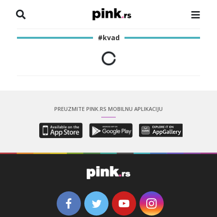
NASLOVNA
#kvad
VESTI
ZADRUGA
SHOWBIZ
PREUZMITE PINK.RS MOBILNU APLIKACIJU
HRONIKA
PINKOVE ZVEZDE
ODEON
SPORT