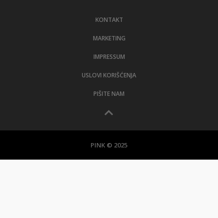
LIFESTYLE
KONTAKT
EXTRA
MARKETING
IMPRESSUM
USLOVI KORIŠĆENJA
PIŠITE NAM
PINK © 2025