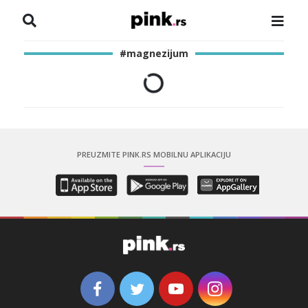
NASLOVNA
#magnezijum
VESTI
ZADRUGA
SHOWBIZ
PREUZMITE PINK.RS MOBILNU APLIKACIJU
HRONIKA
PINKOVE ZVEZDE
ODEON
SPORT