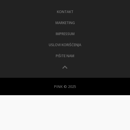
LIFESTYLE
KONTAKT
EXTRA
MARKETING
IMPRESSUM
USLOVI KORIŠĆENJA
PIŠITE NAM
PINK © 2025