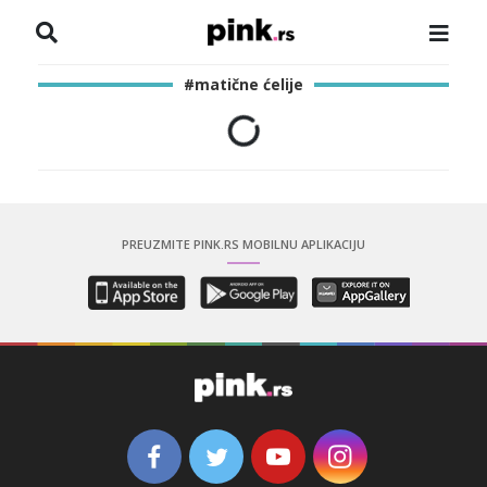
NASLOVNA
#matične ćelije
VESTI
ZADRUGA
SHOWBIZ
PREUZMITE PINK.RS MOBILNU APLIKACIJU
HRONIKA
PINKOVE ZVEZDE
ODEON
SPORT