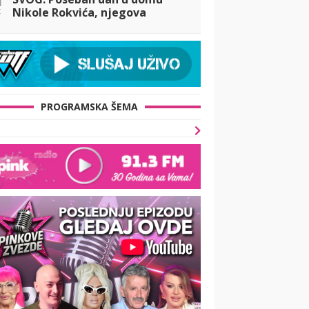
t
Nikole Rokvića, njegova
supruga se oglasila posle 10
godina, emocije je savladale
PROGRAMSKA ŠEMA