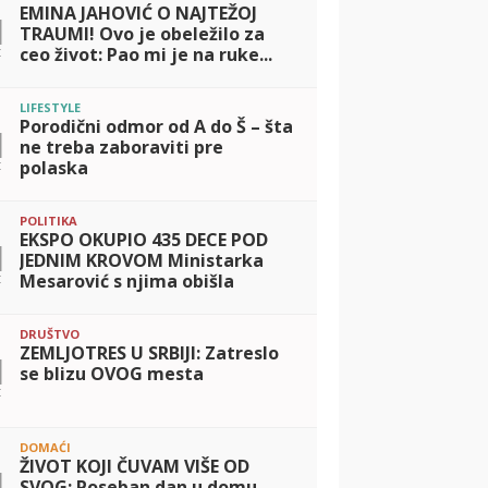
EMINA JAHOVIĆ O NAJTEŽOJ
1
TRAUMI! Ovo je obeležilo za
t
ceo život: Pao mi je na ruke...
LIFESTYLE
Porodični odmor od A do Š – šta
1
ne treba zaboraviti pre
t
polaska
POLITIKA
EKSPO OKUPIO 435 DECE POD
1
JEDNIM KROVOM Ministarka
t
Mesarović s njima obišla
'igralište': Oni su naš najveći
kapital
DRUŠTVO
ZEMLJOTRES U SRBIJI: Zatreslo
1
se blizu OVOG mesta
t
DOMAĆI
ŽIVOT KOJI ČUVAM VIŠE OD
1
SVOG: Poseban dan u domu