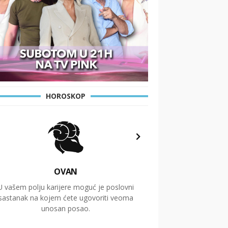
HOROSKOP
OVAN
U vašem polju karijere moguć je poslovni
Putovanja i čitav niz
sastanak na kojem ćete ugovoriti veoma
glavnu temu ovog 
unosan posao.
temelje dugoro