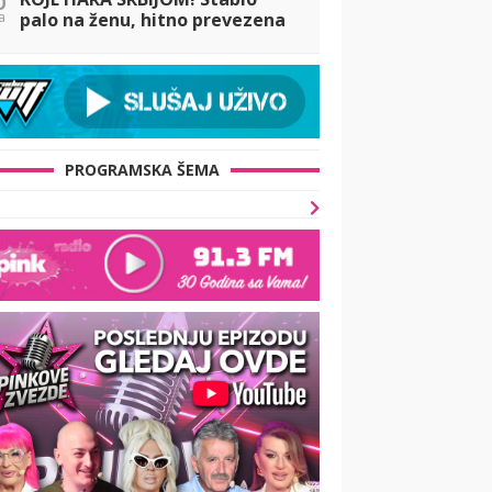
a
palo na ženu, hitno prevezena
u Urgentni centar: Oluja čupala
stabla, pogledajte STRAŠNE
PRIZORE
PROGRAMSKA ŠEMA