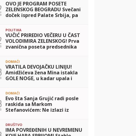
OVO JE PROGRAM POSETE
2
ZELENSKOG BEOGRADU Svečani
a
doček ispred Palate Srbija, pa
razgovori u četiri oka sa
Vučićem i potpisivanje važnog
POLITIKA
sporazuma
VUČIĆ PRIREDIO VEČERU U ČAST
2
VOLODIMIRA ZELENSKOG! Prva
a
zvanična poseta predsednika
Ukrajine Srbiji: Dvojica lidera
razgovarala o saradnji dve
DOMAĆI
zemlje
VRATILA DEVOJAČKU LINIJU!
3
Amidžićeva žena Mina istakla
a
GOLE NOGE, u kadar upala i
jahta: Tek da je vidite u mini
bikiniju... (FOTO)
DOMAĆI
Evo šta Sanja Grujić radi posle
3
raskida sa Markom
a
Stefanovićem: Ne izlazi iz
teretane, a svi kažu da nikad
bolje nije izgledala! (FOTO)
DRUŠTVO
IMA POVREĐENIH U NEVREMENU
3
KOJE HARA SRBIJOM! Stablo