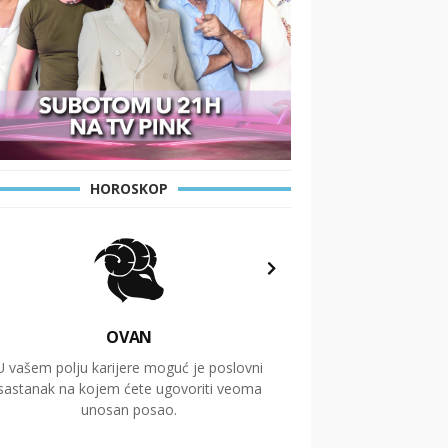
HOROSKOP
OVAN
U vašem polju karijere moguć je poslovni
Putovanja i čitav niz
sastanak na kojem ćete ugovoriti veoma
glavnu temu ovog 
unosan posao.
temelje dugoro