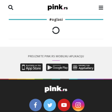
NASLOVNA
#oglasi
VESTI
ZADRUGA
SHOWBIZ
PREUZMITE PINK.RS MOBILNU APLIKACIJU
HRONIKA
PINKOVE ZVEZDE
ODEON
SPORT