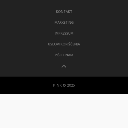
LIFESTYLE
KONTAKT
EXTRA
MARKETING
IMPRESSUM
USLOVI KORIŠĆENJA
PIŠITE NAM
PINK © 2025