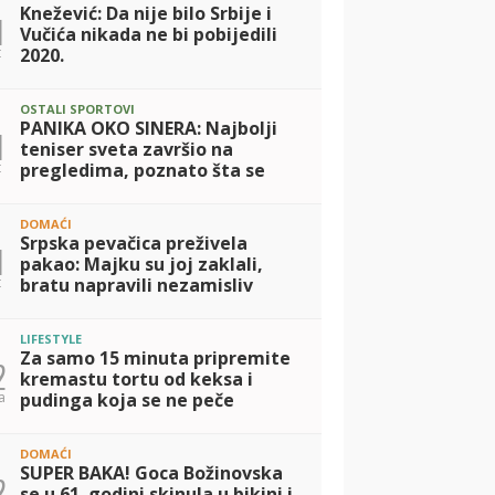
Knežević: Da nije bilo Srbije i
1
Vučića nikada ne bi pobijedili
t
2020.
OSTALI SPORTOVI
PANIKA OKO SINERA: Najbolji
1
teniser sveta završio na
t
pregledima, poznato šta se
dešava
DOMAĆI
Srpska pevačica preživela
1
pakao: Majku su joj zaklali,
t
bratu napravili nezamisliv
zločin, a nju su do 15. godine
odgajali kao dečaka! Danas
LIFESTYLE
ima samo j
Za samo 15 minuta pripremite
2
kremastu tortu od keksa i
a
pudinga koja se ne peče
DOMAĆI
SUPER BAKA! Goca Božinovska
2
se u 61. godini skinula u bikini i