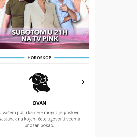
HOROSKOP
OVAN
U vašem polju karijere moguć je poslovni
Putovanja i čitav niz
sastanak na kojem ćete ugovoriti veoma
glavnu temu ovog 
unosan posao.
temelje dugoro