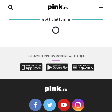
NASLOVNA
#ott platforma
VESTI
ZADRUGA
SHOWBIZ
PREUZMITE PINK.RS MOBILNU APLIKACIJU
HRONIKA
PINKOVE ZVEZDE
ODEON
SPORT