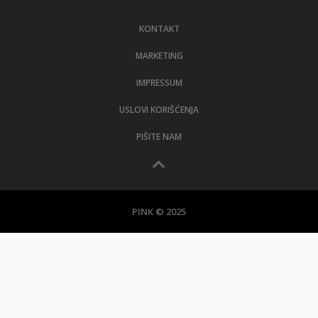
LIFESTYLE
KONTAKT
EXTRA
MARKETING
IMPRESSUM
USLOVI KORIŠĆENJA
PIŠITE NAM
PINK © 2025