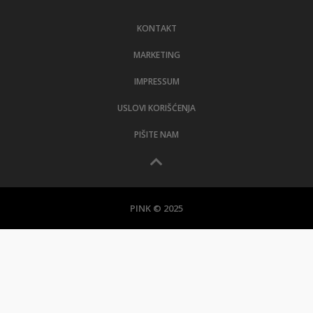
LIFESTYLE
KONTAKT
EXTRA
MARKETING
IMPRESSUM
USLOVI KORIŠĆENJA
PIŠITE NAM
PINK © 2025