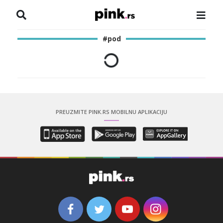
NASLOVNA
#pod
VESTI
ZADRUGA
SHOWBIZ
PREUZMITE PINK.RS MOBILNU APLIKACIJU
HRONIKA
PINKOVE ZVEZDE
ODEON
SPORT