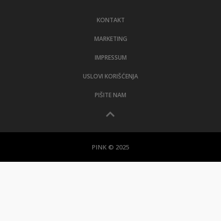
LIFESTYLE
KONTAKT
EXTRA
MARKETING
IMPRESSUM
USLOVI KORIŠĆENJA
PIŠITE NAM
PINK © 2025