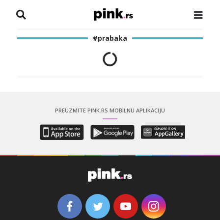
NASLOVNA
#prabaka
VESTI
ZADRUGA
SHOWBIZ
PREUZMITE PINK.RS MOBILNU APLIKACIJU
HRONIKA
PINKOVE ZVEZDE
ODEON
SPORT