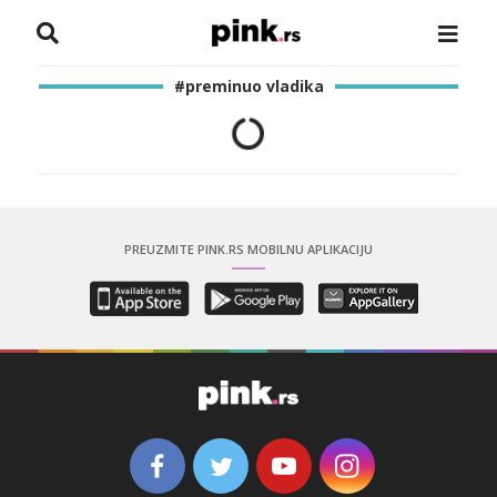
NASLOVNA
#preminuo vladika
VESTI
ZADRUGA
SHOWBIZ
PREUZMITE PINK.RS MOBILNU APLIKACIJU
HRONIKA
PINKOVE ZVEZDE
ODEON
SPORT