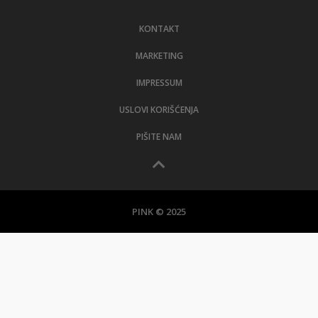
LIFESTYLE
KONTAKT
EXTRA
MARKETING
IMPRESSUM
USLOVI KORIŠĆENJA
PIŠITE NAM
PINK © 2025