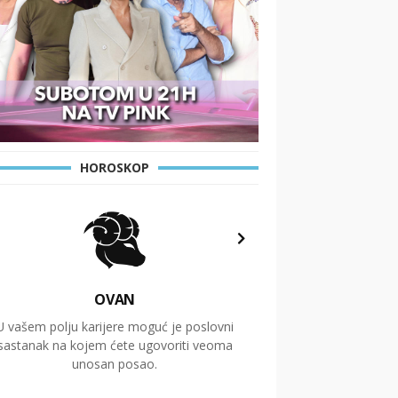
HOROSKOP
OVAN
U vašem polju karijere moguć je poslovni
Putovanja i čitav niz
sastanak na kojem ćete ugovoriti veoma
glavnu temu ovog 
unosan posao.
temelje dugoro