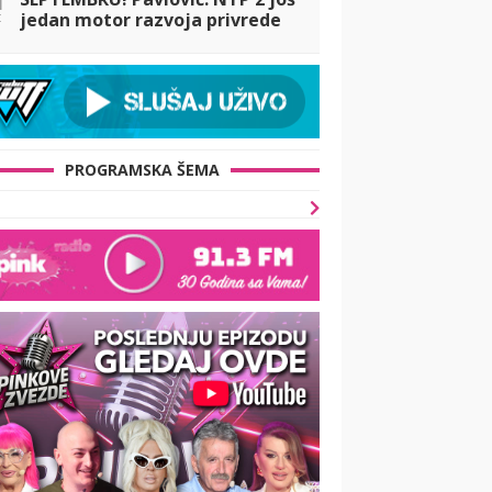
t
jedan motor razvoja privrede
našeg grada
PROGRAMSKA ŠEMA