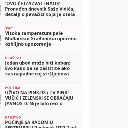
'OVO ĆE IZAZVATI HAOS'
0
Pronađen dnevnik Saše Vidića,
n
detalji o pevačici koja je otela
koleginici partnera
SVET
Visoke temperature pale
3
Mađarsku: Građanima upućeno
n
ozbiljno upozorenje
DRUŠTVO
Jedan ubod može biti koban:
1
Evo kako da se zaštitite ako
t
vas napadne roj stršljenova
POLITIKA
UŽIVO NA PINK.RS i TV PINK!
9
VUČIĆ I ZELENSKI SE OBRAĆAJU
n
JAVNOSTI: Nije bilo reči o
vojnoj saradnji, mi smo za to
da ubijanje prestane
DRUŠTVO
POČINJE SA RADOM U
1
SEPTEMBRU! Pavlović: NTP 2 još