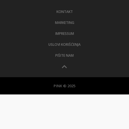
LIFESTYLE
KONTAKT
EXTRA
MARKETING
IMPRESSUM
USLOVI KORIŠĆENJA
PIŠITE NAM
PINK © 2025