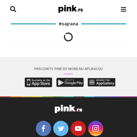
NASLOVNA
#sajrana
VESTI
ZADRUGA
SHOWBIZ
PREUZMITE PINK.RS MOBILNU APLIKACIJU
HRONIKA
PINKOVE ZVEZDE
ODEON
SPORT