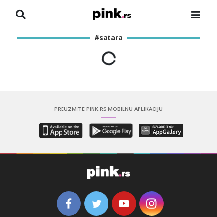
NASLOVNA
#satara
VESTI
ZADRUGA
SHOWBIZ
PREUZMITE PINK.RS MOBILNU APLIKACIJU
HRONIKA
PINKOVE ZVEZDE
ODEON
SPORT