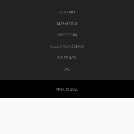
LIFESTYLE
KONTAKT
EXTRA
MARKETING
IMPRESSUM
USLOVI KORIŠĆENJA
PIŠITE NAM
PINK © 2025