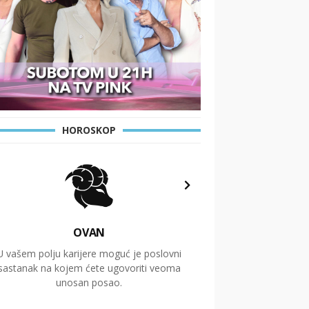
HOROSKOP
OVAN
U vašem polju karijere moguć je poslovni
Putovanja i čitav niz
sastanak na kojem ćete ugovoriti veoma
glavnu temu ovog 
unosan posao.
temelje dugoro