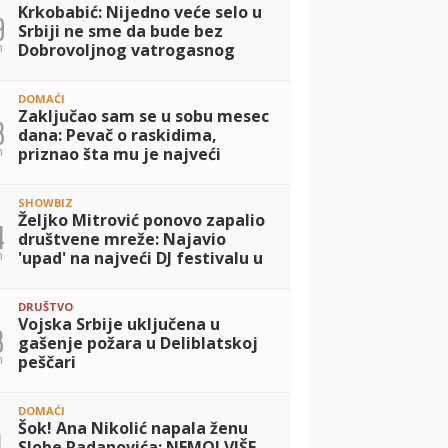
Krkobabić: Nijedno veće selo u
9
Srbiji ne sme da bude bez
n
Dobrovoljnog vatrogasnog
društva
DOMAĆI
Zaključao sam se u sobu mesec
3
dana: Pevač o raskidima,
n
priznao šta mu je najveći
problem
SHOWBIZ
Željko Mitrović ponovo zapalio
4
društvene mreže: Najavio
n
'upad' na najveći DJ festivalu u
Kanu uz hit obradu (VIDEO)
DRUŠTVO
Vojska Srbije uključena u
3
gašenje požara u Deliblatskoj
n
peščari
DOMAĆI
Šok! Ana Nikolić napala ženu
1
Slobe Radanovića: NEMOJ VIŠE