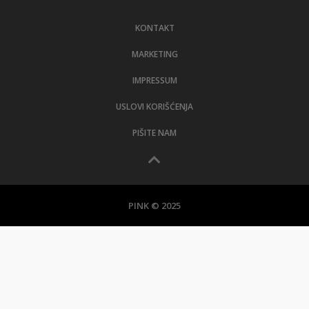
LIFESTYLE
KONTAKT
EXTRA
MARKETING
IMPRESSUM
USLOVI KORIŠĆENJA
PIŠITE NAM
PINK © 2025