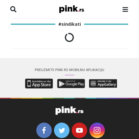
NASLOVNA
#sindikati
VESTI
ZADRUGA
SHOWBIZ
PREUZMITE PINK.RS MOBILNU APLIKACIJU
HRONIKA
PINKOVE ZVEZDE
ODEON
SPORT